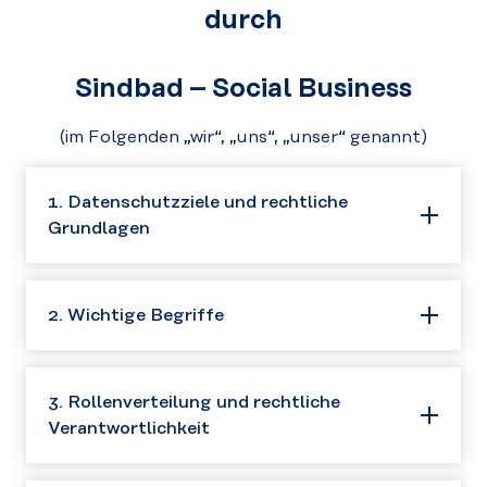
durch
Sindbad – Social Business
(im Folgenden „wir“, „uns“, „unser“ genannt)
Version #6
1. Datenschutzziele und rechtliche
29.06.2026
Grundlagen
Der Schutz personenbezogener Daten
2. Wichtige Begriffe
ist der “Sindbad Chancenproduktions
GmbH” und dem Hauptverein “Sindbad
- Mentoring für Jugendliche
Wir verwenden die in der DSGVO
3. Rollenverteilung und rechtliche
Österreich” (in Folge „
Sindbad
“, „
wir
“,
niedergelegten Begriffe. Zur besseren
Verantwortlichkeit
„
uns
“) als Verantwortliche ein
Nachvollziehbarkeit möchten wir Ihnen
wichtiges Anliegen. Die Verarbeitung
im Folgenden die wichtigsten