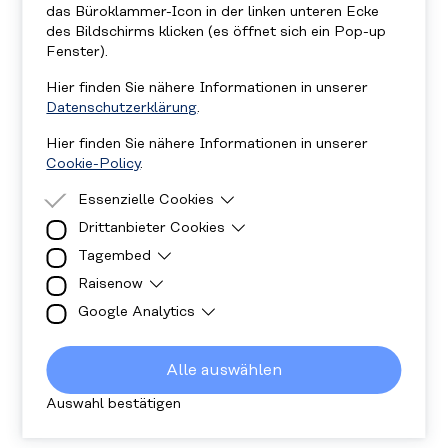
das Büroklammer-Icon in der linken unteren Ecke
des Bildschirms klicken (es öffnet sich ein Pop-up
Fenster).
Hier finden Sie nähere Informationen in unserer
Datenschutzerklärung
.
Hier finden Sie nähere Informationen in unserer
Cookie-Policy
.
Essenzielle Cookies
Drittanbieter Cookies
Essenzielle Cookies sind Cookies, welche für
die ordnungsgemäße Funktion der Website
Tagembed
Drittanbieter Cookies sind Cookies, die
benötigt werden.
Drittanbieter-Software setzt, um Funktionen
Raisenow
Diese Cookies sind für die Anzeige der Social-
wie Google Maps zu ermöglichen.
Media Walls notwendig.
Google Analytics
Cookies werden für die Anzeige des
Spendenformulars verwendet.
Cookies werden verwendet damit wir wissen
wie viele Personen unsere Website besuchen
Alle auswählen
und wie sie sich darauf verhalten. Alle
gesammelten Daten sind anonym.
Auswahl bestätigen