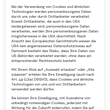
FÜR JUGENDLICHE
Bei der Verwendung von Cookies und ähnlichen
Technologien werden personenbezogene Daten
NIMM DEINE
durch uns oder durch Drittanbieter verarbeitet.
Soweit Drittanbieter, die auch in den USA
ZUKUNFT IN DIE
niedergelassen sind, personenbezogene Daten
verarbeiten, werden Ihre personenbezogenen Daten
HAND
möglicherweise in die USA übermittelt. Nach
Ansicht des Europäischen Gerichtshofs weisen die
USA kein angemessenes Datenschutzniveau auf.
Du hast viele Ideen, aber auch Fragen, was
Demnach besteht das Risiko, dass Ihre Daten von
du nach der Schule machen sollst? Mach mit
US-Behörden verarbeitet werden, ohne dass ein
bei Sindbad und du bekommst eine:n
entsprechender Rechtsschutz besteht.
Mentor:in nur für dich.
Mit Ihrem Klick auf „Auswahl erlauben“ oder „Alle
zulassen“ erteilen Sie Ihre Einwilligung (auch nach
Zur Anmeldung
Art. 49 (1)(a) DSGVO), dass Cookies und ähnliche
Technologien von uns und von Drittanbietern
verwendet werden dürfen.
Sie können Ihre Einwilligung, mit Ausnahme von
unbedingt notwendigen Cookies, jederzeit mit
Wirkung für die Zukunft widerrufen, indem Sie auf