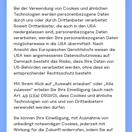
WAS IST SINDBAD?
Bei der Verwendung von Cookies und ähnlichen
Technologien werden personenbezogene Daten
durch uns oder durch Drittanbieter verarbeitet.
Sindbad stellt 13- bis 19-jährigen Schüler:innen der
Soweit Drittanbieter, die auch in den USA
niedergelassen sind, personenbezogene Daten
9. Schulstufe
einer Mittelschule (MS),
verarbeiten, werden Ihre personenbezogenen Daten
Polytechnischen Schule (PTS) oder
möglicherweise in die USA übermittelt. Nach
Fachmittelschule (FMS) Studierende, junge
Ansicht des Europäischen Gerichtshofs weisen die
Berufstätige zwischen 20 und 35 Jahren und
USA kein angemessenes Datenschutzniveau auf.
engagierte Erwachsene für
12 Monate
als
Demnach besteht das Risiko, dass Ihre Daten von
US-Behörden verarbeitet werden, ohne dass ein
Mentor:innen zur Seite.
entsprechender Rechtsschutz besteht.
Jede:r Schüler:in (Mentee) bekommt eine:n
Mit Ihrem Klick auf „Auswahl erlauben“ oder „Alle
persönliche:n Mentor:in, um sich gemeinsam
zulassen“ erteilen Sie Ihre Einwilligung (auch nach
Gedanken über die Zukunftsplanung zu machen
Art. 49 (1)(a) DSGVO), dass Cookies und ähnliche
und konkrete Schritte im Ausbildungsweg zu
Technologien von uns und von Drittanbietern
verwendet werden dürfen.
setzen. Das Mentoringteam meistert gemeinsam
den erfolgreichen Einstieg in eine weiterführende
Sie können Ihre Einwilligung, mit Ausnahme von
Kinder- und Jugendschutzkonzept
Schule oder eine Lehre.
unbedingt notwendigen Cookies, jederzeit mit
Wirkung für die Zukunft widerrufen, indem Sie auf