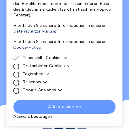
das Büroklammer-Icon in der linken unteren Ecke
des Bildschirms klicken (es öffnet sich ein Pop-up
Fenster).
Hier finden Sie nähere Informationen in unserer
Datenschutzerklärung
.
Hier finden Sie nähere Informationen in unserer
Cookie-Policy
.
Essenzielle Cookies
Drittanbieter Cookies
Essenzielle Cookies sind Cookies, welche für
die ordnungsgemäße Funktion der Website
Tagembed
Drittanbieter Cookies sind Cookies, die
benötigt werden.
RECHTLICHES
Drittanbieter-Software setzt, um Funktionen
Raisenow
Diese Cookies sind für die Anzeige der Social-
wie Google Maps zu ermöglichen.
Media Walls notwendig.
Google Analytics
Cookies werden für die Anzeige des
Impressum
Spendenformulars verwendet.
Datenschutz
Cookies werden verwendet damit wir wissen
wie viele Personen unsere Website besuchen
Cookie Policy
Alle auswählen
und wie sie sich darauf verhalten. Alle
Kinder- und Jugendschutzkonzept
gesammelten Daten sind anonym.
Auswahl bestätigen
FOLGE UNS AUF UNSEREN KANÄLEN