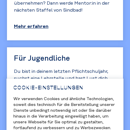
übernehmen? Dann werde Mentor:in in der
nächsten Staffel von Sindbad!
Mehr erfahren
Für Jugendliche
Du bist in deinem letzten Pflichtschuljahr,
suchst eine Lehrstelle und hast Lust dich
regelmäßig mit deinem persönlichen Mentor /
COOKIE-EINSTELLUNGEN
deiner persönlichen Mentorin zu treffen, um
Wir verwenden Cookies und ähnliche Technologien,
deine Zukunft zu planen? Dann ist Sindbad
soweit dies technisch für die Bereitstellung unserer
genau richtig für dich!
Dienste unbedingt notwendig ist oder Sie darüber
hinaus in die Verarbeitung eingewilligt haben, um
unsere Webseite für Sie optimal zu gestalten,
Jetzt anmelden
fortlaufend zu verbessern und zu Werbezwecken.