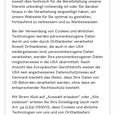
soweit dies technisch für die Bereitstellung unserer
Dienste unbedingt notwendig ist oder Sie darüber
hinaus in die Verarbeitung eingewilligt haben, um
unsere Webseite für Sie optimal zu gestalten,
Heinrich Himmer
fortlaufend zu verbessern und zu Werbezwecken.
Heinrich Himmer
|
Ich bin Teil von Sindbads
Bei der Verwendung von Cookies und ähnlichen
“26 for 26” weil, wir damit für mehr Chancen
Technologien werden personenbezogene Daten
und Bildungsgerechtigkeit sorgen können.
durch uns oder durch Drittanbieter verarbeitet.
Soweit Drittanbieter, die auch in den USA
niedergelassen sind, personenbezogene Daten
verarbeiten, werden Ihre personenbezogenen Daten
möglicherweise in die USA übermittelt. Nach
Ansicht des Europäischen Gerichtshofs weisen die
USA kein angemessenes Datenschutzniveau auf.
Demnach besteht das Risiko, dass Ihre Daten von
US-Behörden verarbeitet werden, ohne dass ein
entsprechender Rechtsschutz besteht.
Mit Ihrem Klick auf „Auswahl erlauben“ oder „Alle
zulassen“ erteilen Sie Ihre Einwilligung (auch nach
Art. 49 (1)(a) DSGVO), dass Cookies und ähnliche
Technologien von uns und von Drittanbietern