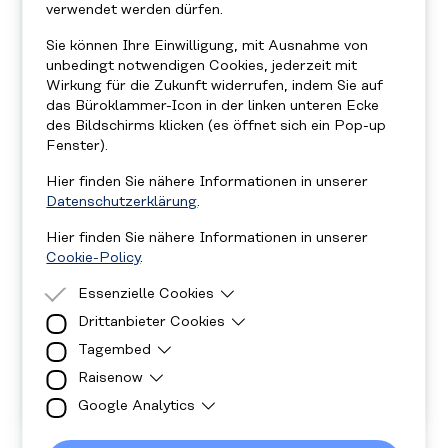
verwendet werden dürfen.
Sie können Ihre Einwilligung, mit Ausnahme von
unbedingt notwendigen Cookies, jederzeit mit
Wirkung für die Zukunft widerrufen, indem Sie auf
das Büroklammer-Icon in der linken unteren Ecke
des Bildschirms klicken (es öffnet sich ein Pop-up
Fenster).
Hier finden Sie nähere Informationen in unserer
Datenschutzerklärung
.
Himanshi Khetarpal
Himanshi Khetarpal
|
Ich bin Teil von
Hier finden Sie nähere Informationen in unserer
Cookie-Policy
.
Sindbads “26 for 26” weil ich Jugendlichen
durch meine Erfahrungen helfen möchte,
Essenzielle Cookies
ihre Ziel zu verfolgen und ihren eigenen Weg
Drittanbieter Cookies
Essenzielle Cookies sind Cookies, welche für
zu finden und dazu beitragen, dass Junge
die ordnungsgemäße Funktion der Website
Tagembed
Drittanbieter Cookies sind Cookies, die
Menschen ihr volles Potenzial ausschöpfen
benötigt werden.
Drittanbieter-Software setzt, um Funktionen
Raisenow
können.
Diese Cookies sind für die Anzeige der Social-
wie Google Maps zu ermöglichen.
Media Walls notwendig.
Google Analytics
Cookies werden für die Anzeige des
Spendenformulars verwendet.
Cookies werden verwendet damit wir wissen