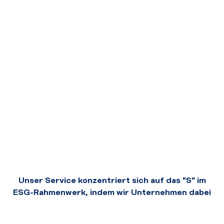
Unser Service konzentriert sich auf das "S" im
ESG-Rahmenwerk, indem wir Unternehmen dabei
unterstützen, eine glaubwürdige und
authentische Strategie für soziale