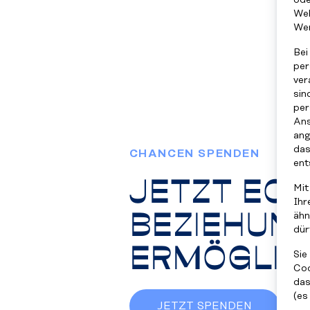
ode
Web
We
Bei
per
ver
sin
per
Ans
ang
das
CHANCEN SPENDEN
ent
JETZT EC
Mit
Ihr
BEZIEHUN
ähn
dür
ERMÖGLIC
Sie
Coo
das
(es
JETZT SPENDEN