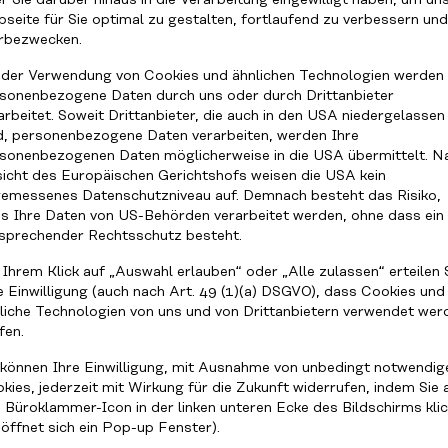
r Sie darüber hinaus in die Verarbeitung eingewilligt haben, um un
seite für Sie optimal zu gestalten, fortlaufend zu verbessern und
rbezwecken.
 der Verwendung von Cookies und ähnlichen Technologien werden
sonenbezogene Daten durch uns oder durch Drittanbieter
arbeitet. Soweit Drittanbieter, die auch in den USA niedergelassen
d, personenbezogene Daten verarbeiten, werden Ihre
sonenbezogenen Daten möglicherweise in die USA übermittelt. N
icht des Europäischen Gerichtshofs weisen die USA kein
emessenes Datenschutzniveau auf. Demnach besteht das Risiko,
s Ihre Daten von US-Behörden verarbeitet werden, ohne dass ein
sprechender Rechtsschutz besteht.
HTE
 Ihrem Klick auf „Auswahl erlauben“ oder „Alle zulassen“ erteilen 
e Einwilligung (auch nach Art. 49 (1)(a) DSGVO), dass Cookies und
GEN
liche Technologien von uns und von Drittanbietern verwendet wer
fen.
HEN
 können Ihre Einwilligung, mit Ausnahme von unbedingt notwendig
kies, jederzeit mit Wirkung für die Zukunft widerrufen, indem Sie 
 Büroklammer-Icon in der linken unteren Ecke des Bildschirms kli
 öffnet sich ein Pop-up Fenster).