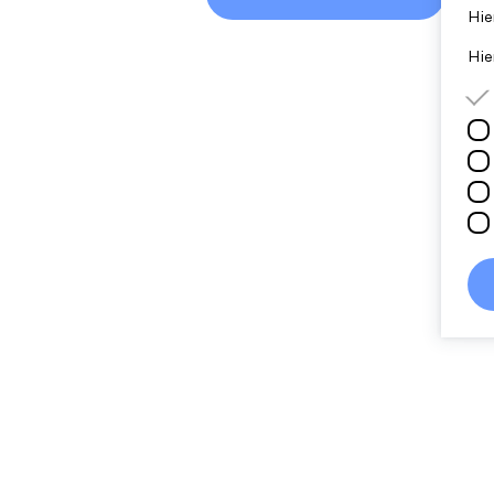
Hie
Hie