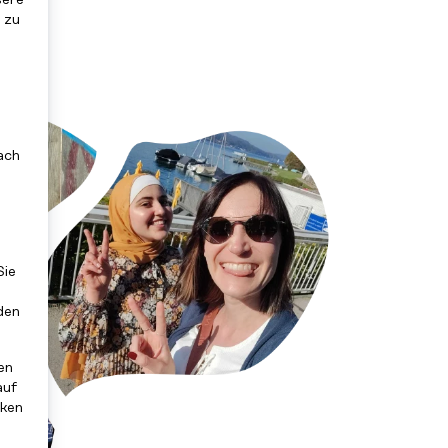
sere
 zu
ach
Sie
den
en
auf
cken