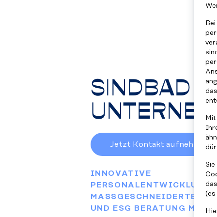
We
Bei
per
ver
sin
per
Ans
SINDBAD F
ang
das
UNTERNE
ent
Mit
Ihr
ähn
Jetzt Kontakt aufnehmen
dür
Sie
INNOVATIVE
Coo
das
PERSONALENTWICKLUNG,
(es
MASSGESCHNEIDERTE TRAI
ND ESG BERATUNG MIT FO
Hie