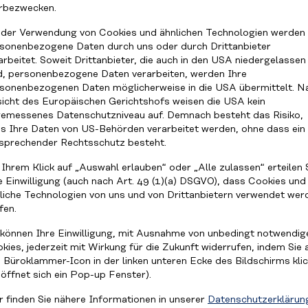
rbezwecken.
 der Verwendung von Cookies und ähnlichen Technologien werden
sonenbezogene Daten durch uns oder durch Drittanbieter
arbeitet. Soweit Drittanbieter, die auch in den USA niedergelassen
d, personenbezogene Daten verarbeiten, werden Ihre
sonenbezogenen Daten möglicherweise in die USA übermittelt. N
icht des Europäischen Gerichtshofs weisen die USA kein
ÜR
emessenes Datenschutzniveau auf. Demnach besteht das Risiko,
s Ihre Daten von US-Behörden verarbeitet werden, ohne dass ein
HMEN
sprechender Rechtsschutz besteht.
 Ihrem Klick auf „Auswahl erlauben“ oder „Alle zulassen“ erteilen 
e Einwilligung (auch nach Art. 49 (1)(a) DSGVO), dass Cookies und
liche Technologien von uns und von Drittanbietern verwendet wer
fen.
 können Ihre Einwilligung, mit Ausnahme von unbedingt notwendig
kies, jederzeit mit Wirkung für die Zukunft widerrufen, indem Sie 
 Büroklammer-Icon in der linken unteren Ecke des Bildschirms kli
 öffnet sich ein Pop-up Fenster).
NINGS U
KUS AUF S
r finden Sie nähere Informationen in unserer
Datenschutzerklärun