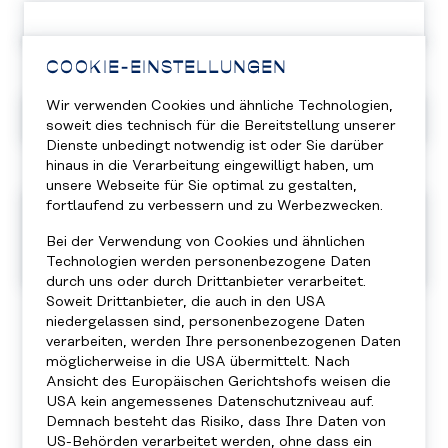
COOKIE-EINSTELLUNGEN
E-Mail *
Wir verwenden Cookies und ähnliche Technologien,
soweit dies technisch für die Bereitstellung unserer
Dienste unbedingt notwendig ist oder Sie darüber
hinaus in die Verarbeitung eingewilligt haben, um
Nachricht
unsere Webseite für Sie optimal zu gestalten,
fortlaufend zu verbessern und zu Werbezwecken.
Bei der Verwendung von Cookies und ähnlichen
Technologien werden personenbezogene Daten
durch uns oder durch Drittanbieter verarbeitet.
Soweit Drittanbieter, die auch in den USA
Datenschutz *
niedergelassen sind, personenbezogene Daten
verarbeiten, werden Ihre personenbezogenen Daten
Ich willige in die Verarbeitung meiner Daten
möglicherweise in die USA übermittelt. Nach
zur Abwicklung des beabsichtigten Zwecks
Ansicht des Europäischen Gerichtshofs weisen die
ein. Diese Einwilligung ist gemäß Art. 4 Zi 11
USA kein angemessenes Datenschutzniveau auf.
DSGVO widerrufbar. Detaillierte
Demnach besteht das Risiko, dass Ihre Daten von
US-Behörden verarbeitet werden, ohne dass ein
Informationen finden Sie in der Sindbad