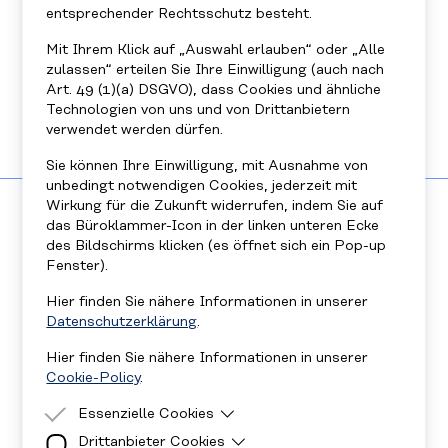
entsprechender Rechtsschutz besteht.
Datenschutzerklärung.
(sindbad.co.at/datenschutz)
*
Mit Ihrem Klick auf „Auswahl erlauben“ oder „Alle
zulassen“ erteilen Sie Ihre Einwilligung (auch nach
Art. 49 (1)(a) DSGVO), dass Cookies und ähnliche
Technologien von uns und von Drittanbietern
Absenden
verwendet werden dürfen.
Sie können Ihre Einwilligung, mit Ausnahme von
unbedingt notwendigen Cookies, jederzeit mit
Wirkung für die Zukunft widerrufen, indem Sie auf
das Büroklammer-Icon in der linken unteren Ecke
des Bildschirms klicken (es öffnet sich ein Pop-up
RECHTLICHES
Fenster).
Impressum
Hier finden Sie nähere Informationen in unserer
Datenschutz
Datenschutzerklärung
.
Cookie Policy
Hier finden Sie nähere Informationen in unserer
Kinder- und Jugendschutzkonzept
Cookie-Policy
.
FOLGE UNS AUF UNSEREN KANÄLEN
Essenzielle Cookies
Drittanbieter Cookies
Essenzielle Cookies sind Cookies, welche für